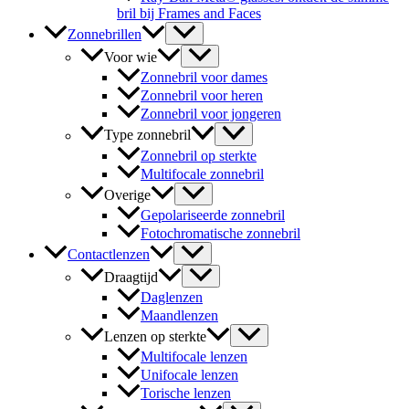
bril bij Frames and Faces
Zonnebrillen
Voor wie
Zonnebril voor dames
Zonnebril voor heren
Zonnebril voor jongeren
Type zonnebril
Zonnebril op sterkte
Multifocale zonnebril
Overige
Gepolariseerde zonnebril
Fotochromatische zonnebril
Contactlenzen
Draagtijd
Daglenzen
Maandlenzen
Lenzen op sterkte
Multifocale lenzen
Unifocale lenzen
Torische lenzen