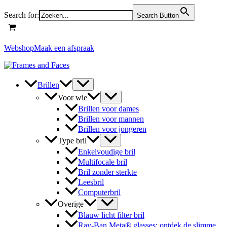
Skip
Search for:
Search Button
to
content
Webshop
Maak een afspraak
Brillen
Voor wie
Brillen voor dames
Brillen voor mannen
Brillen voor jongeren
Type bril
Enkelvoudige bril
Multifocale bril
Bril zonder sterkte
Leesbril
Computerbril
Overige
Blauw licht filter bril
Ray-Ban Meta® glasses: ontdek de slimme