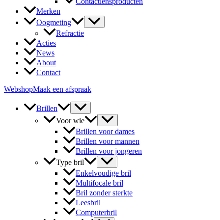
Contactlensproducten
Merken
Oogmeting
Refractie
Acties
News
About
Contact
Webshop
Maak een afspraak
Brillen
Voor wie
Brillen voor dames
Brillen voor mannen
Brillen voor jongeren
Type bril
Enkelvoudige bril
Multifocale bril
Bril zonder sterkte
Leesbril
Computerbril