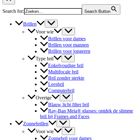
Search for:
Search Button
Brillen
Voor wie
Brillen voor dames
Brillen voor mannen
Brillen voor jongeren
Type bril
Enkelvoudige bril
Multifocale bril
Bril zonder sterkte
Leesbril
Computerbril
Overige
Blauw licht filter bril
Ray-Ban Meta® glasses: ontdek de slimme
bril bij Frames and Faces
Zonnebrillen
Voor wie
Zonnebril voor dames