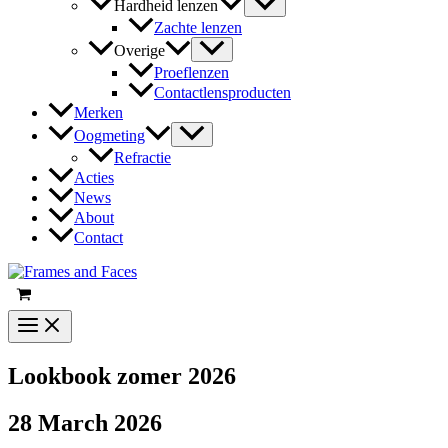
Hardheid lenzen
Zachte lenzen
Overige
Proeflenzen
Contactlensproducten
Merken
Oogmeting
Refractie
Acties
News
About
Contact
Lookbook zomer 2026
28 March 2026