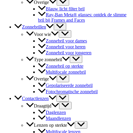
Overige
Blauw licht filter bril
Ray-Ban Meta® glasses: ontdek de slimme
bril bij Frames and Faces
Zonnebrillen
Voor wie
Zonnebril voor dames
Zonnebril voor heren
Zonnebril voor jongeren
Type zonnebril
Zonnebril op sterkte
Multifocale zonnebril
Overige
Gepolariseerde zonnebril
Fotochromatische zonnebril
Contactlenzen
Draagtijd
Daglenzen
Maandlenzen
Lenzen op sterkte
Multifocale lenzen