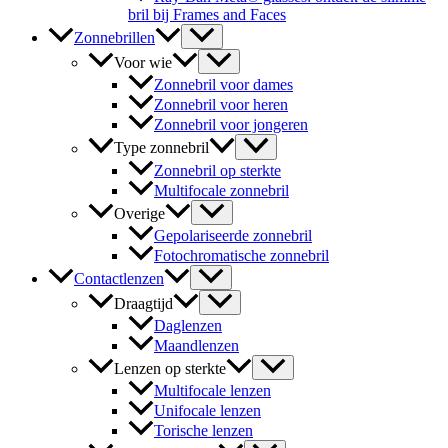
bril bij Frames and Faces
Zonnebrillen
Voor wie
Zonnebril voor dames
Zonnebril voor heren
Zonnebril voor jongeren
Type zonnebril
Zonnebril op sterkte
Multifocale zonnebril
Overige
Gepolariseerde zonnebril
Fotochromatische zonnebril
Contactlenzen
Draagtijd
Daglenzen
Maandlenzen
Lenzen op sterkte
Multifocale lenzen
Unifocale lenzen
Torische lenzen