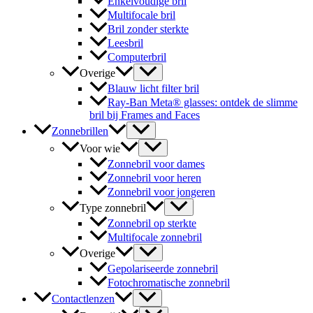
Enkelvoudige bril
Multifocale bril
Bril zonder sterkte
Leesbril
Computerbril
Overige
Blauw licht filter bril
Ray-Ban Meta® glasses: ontdek de slimme
bril bij Frames and Faces
Zonnebrillen
Voor wie
Zonnebril voor dames
Zonnebril voor heren
Zonnebril voor jongeren
Type zonnebril
Zonnebril op sterkte
Multifocale zonnebril
Overige
Gepolariseerde zonnebril
Fotochromatische zonnebril
Contactlenzen