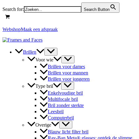
Skip
Search for:
Search Button
to
content
Webshop
Maak een afspraak
Brillen
Voor wie
Brillen voor dames
Brillen voor mannen
Brillen voor jongeren
Type bril
Enkelvoudige bril
Multifocale bril
Bril zonder sterkte
Leesbril
Computerbril
Overige
Blauw licht filter bril
Ray-Ban Meta® glasses: ontdek de slimme