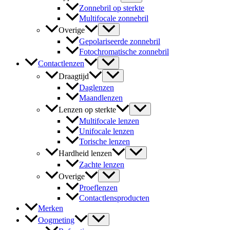
Zonnebril op sterkte
Multifocale zonnebril
Overige
Gepolariseerde zonnebril
Fotochromatische zonnebril
Contactlenzen
Draagtijd
Daglenzen
Maandlenzen
Lenzen op sterkte
Multifocale lenzen
Unifocale lenzen
Torische lenzen
Hardheid lenzen
Zachte lenzen
Overige
Proeflenzen
Contactlensproducten
Merken
Oogmeting