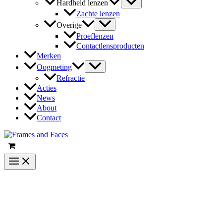
Hardheid lenzen
Zachte lenzen
Overige
Proeflenzen
Contactlensproducten
Merken
Oogmeting
Refractie
Acties
News
About
Contact