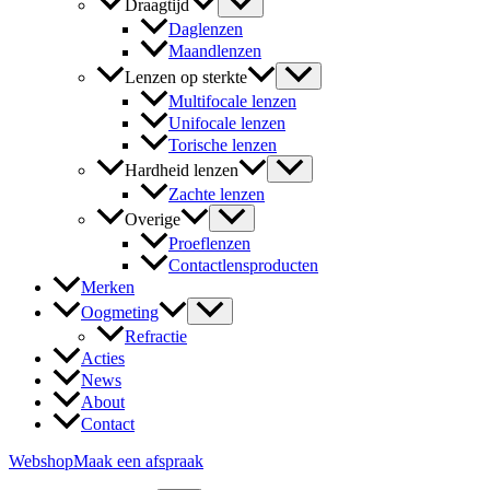
Draagtijd
Daglenzen
Maandlenzen
Lenzen op sterkte
Multifocale lenzen
Unifocale lenzen
Torische lenzen
Hardheid lenzen
Zachte lenzen
Overige
Proeflenzen
Contactlensproducten
Merken
Oogmeting
Refractie
Acties
News
About
Contact
Webshop
Maak een afspraak