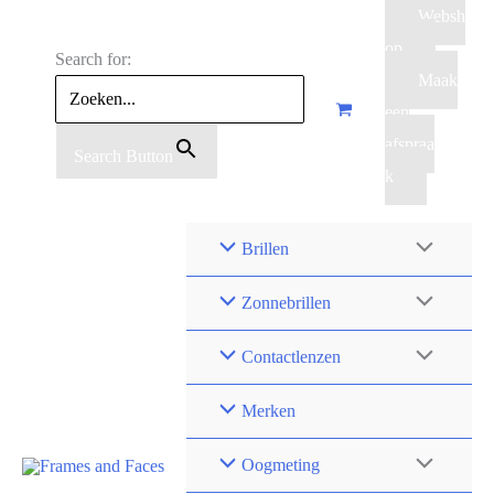
Skip
Websh
to
op
Search for:
content
Maak
een
afspraa
Search Button
k
Brillen
Zonnebrillen
Contactlenzen
Merken
Oogmeting