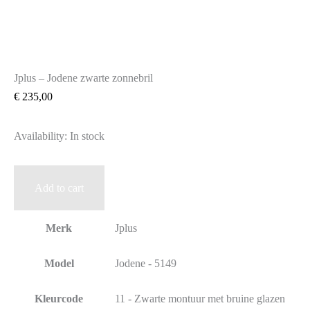
Jplus – Jodene zwarte zonnebril
€
235,00
Availability:
In stock
Jplus
Add to cart
–
Jodene
Merk
Jplus
zwarte
zonnebril
Model
Jodene - 5149
quantity
Kleurcode
11 - Zwarte montuur met bruine glazen